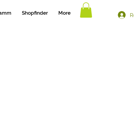
gamm
Shopfinder
More
R