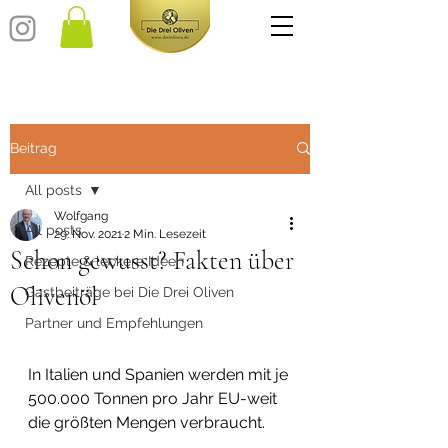
Beitrag
All posts
Wolfgang
All posts
29. Nov. 2021
2 Min. Lesezeit
Schon gewusst? Fakten über
Rezepte & leckere Ideen
Olivenöl
Gastbeiträge bei Die Drei Oliven
Partner und Empfehlungen
In Italien und Spanien werden mit je 
500.000 Tonnen pro Jahr EU-weit 
die größten Mengen verbraucht.