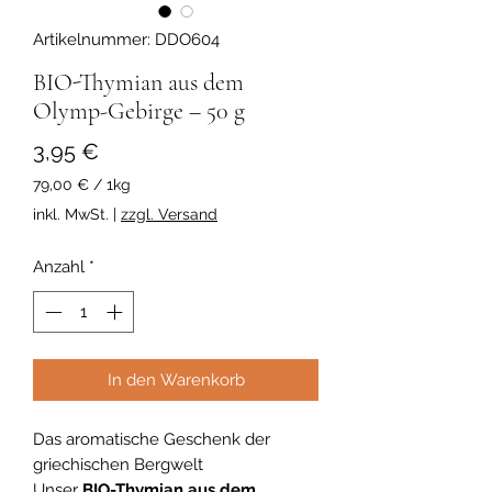
Artikelnummer: DDO604
BIO-Thymian aus dem
Olymp-Gebirge – 50 g
Preis
3,95 €
79,00 €
/
1kg
79,00 €
inkl. MwSt.
|
zzgl. Versand
pro
1
Anzahl
*
Kilogramm
In den Warenkorb
Das aromatische Geschenk der
griechischen Bergwelt
Unser
BIO-Thymian aus dem